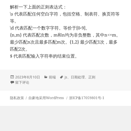
解析一下上面的正则表达式：
\s 代表匹配任何空白字符，包括空格、制表符、换页符等
等。
\d 代表匹配一个数字字符。等价于[0-9]。
{n,m} 代表匹配次数，m和n均为非负整数，其中n<=m。
最少匹配n次且最多匹配m次。{1,2} 最少匹配1次，最多
匹配2次。
$ 代表匹配输入字符串的结束位置。
发
分
标
2023年8月10日
前端
js
、
日期处理
、
正则
布
于js用正则快速替换日期里的时分秒/时分
类
签
留下评论
于
隐私政策
自豪地采用WordPress
浙ICP备17059801号-1