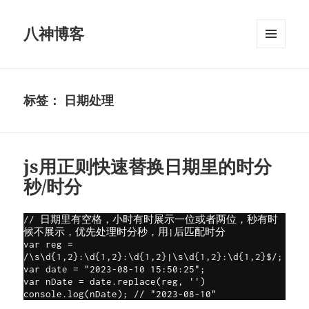
八神博客
菜单和
挂件
标签：
日期处理
js用正则快速替换日期里的时分
秒/时分
// 日期里有空格，小时有时展示一位或者两位，秒有时
候不展示，优先处理时分秒，用|后匹配时分

var reg = 
/\s\d{1,2}:\d{1,2}:\d{1,2}|\s\d{1,2}:\d{1,2}$/;

var date = "2023-08-10 15:50:25";

var nDate = date.replace(reg, '')

console.log(nDate); // "2023-08-10"